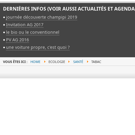
DERNIÈRES INFOS (VOIR AUSSI ACTUALITÉS ET AGENDA
journée découverte champipi 2019
Invitation AG 2017
le bio ou le conventionnel
PV AG 2016
une voiture propre, c'est quoi ?
VOUS ÊTES ICI :
HOME
ECOLOGIE
SANTÉ
TABAC