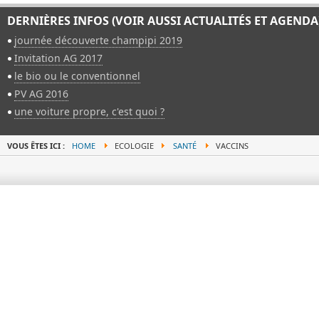
DERNIÈRES INFOS (VOIR AUSSI ACTUALITÉS ET AGENDA
journée découverte champipi 2019
Invitation AG 2017
le bio ou le conventionnel
PV AG 2016
une voiture propre, c'est quoi ?
VOUS ÊTES ICI :
HOME
ECOLOGIE
SANTÉ
VACCINS