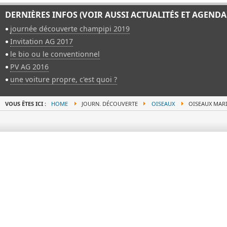
DERNIÈRES INFOS (VOIR AUSSI ACTUALITÉS ET AGENDA
journée découverte champipi 2019
Invitation AG 2017
le bio ou le conventionnel
PV AG 2016
une voiture propre, c'est quoi ?
VOUS ÊTES ICI :
HOME
JOURN. DÉCOUVERTE
OISEAUX
OISEAUX MAR