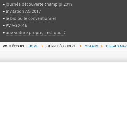
journée découverte champipi 2019
Invitation AG 2017
le bio ou le conventionnel
PV AG 2016
une voiture propre, c'est quoi ?
VOUS ÊTES ICI :
HOME
JOURN. DÉCOUVERTE
OISEAUX
OISEAUX MAR