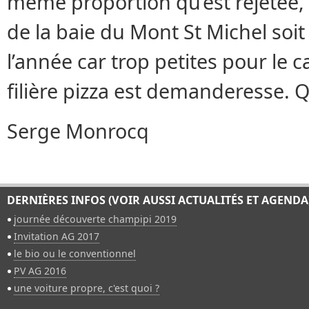
même proportion qu’est rejetée, s
de la baie du Mont St Michel soi
l’année car trop petites pour le c
filière pizza est demanderesse. Qu
Serge Monrocq
DERNIÈRES INFOS (VOIR AUSSI ACTUALITÉS ET AGENDA
journée découverte champipi 2019
Invitation AG 2017
le bio ou le conventionnel
PV AG 2016
une voiture propre, c'est quoi ?