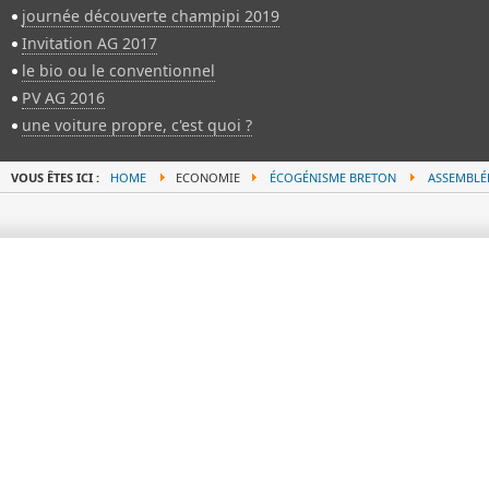
journée découverte champipi 2019
Invitation AG 2017
le bio ou le conventionnel
PV AG 2016
une voiture propre, c'est quoi ?
VOUS ÊTES ICI :
HOME
ECONOMIE
ÉCOGÉNISME BRETON
ASSEMBLÉ