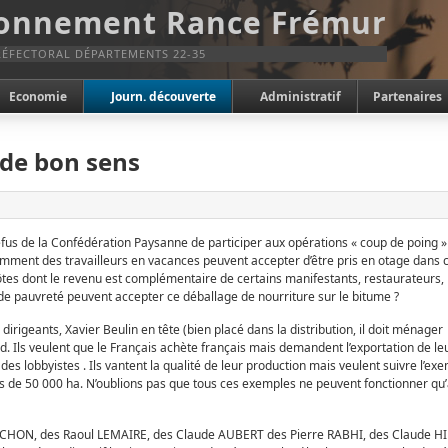
ronnement Rance Frémur
ÉFECTORAL DÉPARTEMENTS 22-35
Economie
Journ. découverte
Administratif
Partenaires
 de bon sens
efus de la Confédération Paysanne de participer aux opérations « coup de poing »
 Comment des travailleurs en vacances peuvent accepter d’être pris en otage dan
dont le revenu est complémentaire de certains manifestants, restaurateurs, 
de pauvreté peuvent accepter ce déballage de nourriture sur le bitume ?
irigeants, Xavier Beulin en tête (bien placé dans la distribution, il doit ménager 
d. Ils veulent que le Français achète français mais demandent l’exportation de leur
t des lobbyistes . Ils vantent la qualité de leur production mais veulent suivre l
es de 50 000 ha. N’oublions pas que tous ces exemples ne peuvent fonctionner qu’
OCHON, des Raoul LEMAIRE, des Claude AUBERT des Pierre RABHI, des Claude HINAR