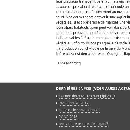
feuillu au soja transgénique et au mais ensilé 
et pour un prix abordable car il en découle un
circuit court et ce, impérativement au niveau 
court. Nos gouvernants ont voulu une agricultu
végétales. Il est préférable de manger une via
journaliers habituels qu’on peut voir dans cert
les études prouvent que c’est une des causes 
indispensables à l’être humain (contrairement à
végétale. Enfin n’oublions pas que le tiers de l
, la production conchylicole de la baie du Mont
filière pizza est demanderesse. Quel gaspillage 
Serge Monrocq
DERNIÈRES INFOS (VOIR AUSSI ACTU
journée découverte champipi 2019
Invitation AG 2017
le bio ou le conventionnel
PV AG 2016
une voiture propre, c'est quoi ?