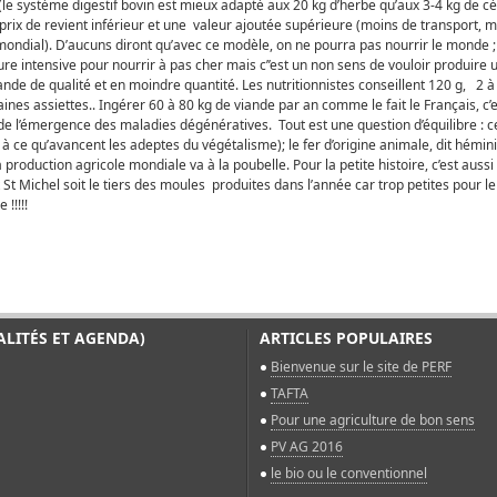
(le système digestif bovin est mieux adapté aux 20 kg d’herbe qu’aux 3-4 kg de céré
 prix de revient inférieur et une valeur ajoutée supérieure (moins de transport, 
mondial). D’aucuns diront qu’avec ce modèle, on ne pourra pas nourrir le monde ; c
re intensive pour nourrir à pas cher mais c’’est un non sens de vouloir produire
nde de qualité et en moindre quantité. Les nutritionnistes conseillent 120 g, 2 à
aines assiettes.. Ingérer 60 à 80 kg de viande par an comme le fait le Français, c
de l’émergence des maladies dégénératives. Tout est une question d’équilibre : c
 ce qu’avancent les adeptes du végétalisme); le fer d’origine animale, dit héminiq
a production agricole mondiale va à la poubelle. Pour la petite histoire, c’est auss
 St Michel soit le tiers des moules produites dans l’année car trop petites pour le
!!!!!
ALITÉS ET AGENDA)
ARTICLES POPULAIRES
Bienvenue sur le site de PERF
TAFTA
Pour une agriculture de bon sens
PV AG 2016
le bio ou le conventionnel