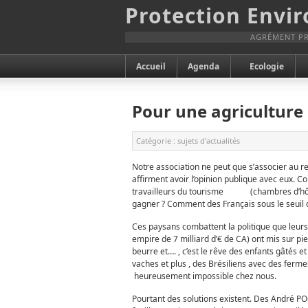
Protection Envi
AGRÉMENT PR
Accueil
Agenda
Ecologie
Pour une agriculture
Catégorie :
sujets d'actualités
Notre association ne peut que s’associer au r
affirment avoir l’opinion publique avec eux.
travailleurs du tourisme (chambres d’hôtes 
gagner ? Comment des Français sous le seuil 
Ces paysans combattent la politique que leurs d
empire de 7 milliard d’€ de CA) ont mis sur pie
beurre et…. , c’est le rêve des enfants gâtés e
vaches et plus , des Brésiliens avec des ferm
heureusement impossible chez nous.
Pourtant des solutions existent. Des André P