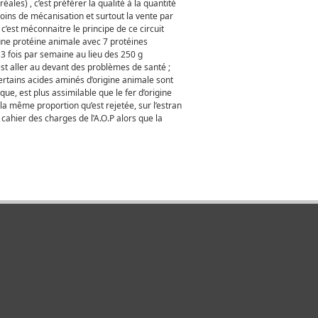
ales) , c’est préférer la qualité à la quantité
moins de mécanisation et surtout la vente par
’est méconnaitre le principe de ce circuit
 une protéine animale avec 7 protéines
 3 fois par semaine au lieu des 250 g
’est aller au devant des problèmes de santé ;
ertains acides aminés d’origine animale sont
ue, est plus assimilable que le fer d’origine
i la même proportion qu’est rejetée, sur l’estran
 cahier des charges de l’A.O.P alors que la